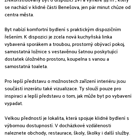
zrekonstruovaný byt o dispozici 2+1 a výměře 55 m², který
se nachází v klidné části Benešova, jen pár minut chůze od
centra města.
Byt nabízí komfortní bydlení s praktickým dispozičním
řešením. K dispozici je zcela nová kuchyňská linka
vybavená sporákem a troubou, prostorný obývací pokoj,
samostatná ložnice s vestavěnou šatnou poskytující
dostatek úložného prostoru, koupelna s vanou a
samostatná toaleta.
Pro lepší představu o možnostech zařízení interiéru jsou
součástí inzerátu také vizualizace. Ty slouží pouze pro
inspiraci a lepší představu o tom, jak může byt po vybavení
vypadat.
Velkou předností je lokalita, která spojuje klidné bydlení s
výbornou dostupností. V docházkové vzdálenosti
naleznete obchody, restaurace, školy, školky i další služby.