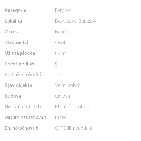
Kategorie
Byty 2+1
Lokalita
Bezručova, Benešov
Okres
Benešov
Vlastnictví
Osobní
Užitná plocha
55 m²
Počet podlaží
5
Podlaží umístění
1. NP
Stav objektu
Velmi dobrý
Budova
Cihlová
Umístění objektu
Klidná část obce
Datum nastěhování
Ihned
En. náročnost b.
G (PENB nedodán)