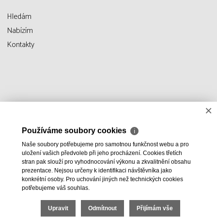
Hledám
Nabízím
Kontakty
×
Používáme soubory cookies
ℹ
Naše soubory potřebujeme pro samotnou funkčnost webu a pro
uložení vašich předvoleb při jeho procházení. Cookies třetích
stran pak slouží pro vyhodnocování výkonu a zkvalitnění obsahu
prezentace. Nejsou určeny k identifikaci návštěvníka jako
konkrétní osoby. Pro uchování jiných než technických cookies
potřebujeme váš souhlas.
Upravit
Odmítnout
Přijímám vše