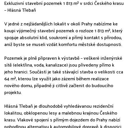
Exkluzivní stavební pozemek 1 813 m² v srdci Českého krasu
– Hlásná Třebaň
V jedné z nejžádanějších lokalit v okolí Prahy nabízíme ke
koupi výjimečný stavební pozemek o rozloze 1 813 m², který
spojuje absolutní klid, soukromí a přímý kontakt s přírodou,
aniž byste se museli vzdát komfortu městské dostupnosti.
Pozemek je plně připraven k výstavbě – veškeré inženýrské
sítě (elektřina, voda, kanalizace) jsou přivedeny přímo k
jeho hranici. Součástí je také stávající stavba o velikosti cca
64 m², kterou lze využít jako zázemí během realizace
nového domu, případně ji citlivě začlenit do budoucího
projektu.
Hlásná Třebaň je dlouhodobě vyhledávanou rezidenční
lokalitou, obklopenou lesy a malebnou krajinou Českého
krasu. Vlakové spojení s přímým dojezdem do Prahy nabízí
pohodlnou alternativu k automobilové dopravě, k dispozici