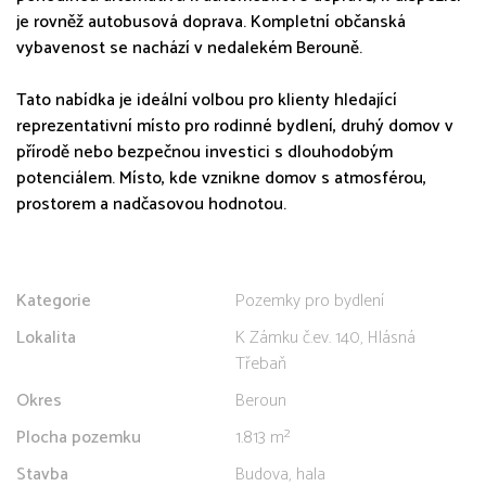
je rovněž autobusová doprava. Kompletní občanská
vybavenost se nachází v nedalekém Berouně.
Tato nabídka je ideální volbou pro klienty hledající
reprezentativní místo pro rodinné bydlení, druhý domov v
přírodě nebo bezpečnou investici s dlouhodobým
potenciálem. Místo, kde vznikne domov s atmosférou,
prostorem a nadčasovou hodnotou.
Kategorie
Pozemky pro bydlení
Lokalita
K Zámku č.ev. 140, Hlásná
Třebaň
Okres
Beroun
Plocha pozemku
1.813 m²
Stavba
Budova, hala