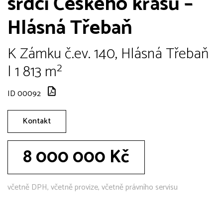
srdci Českého krasu –
Hlásná Třebaň
K Zámku č.ev. 140, Hlásná Třebaň
| 1 813 m²
ID 00092
Kontakt
8 000 000 Kč
včetně DPH, včetně provize, včetně právního servisu