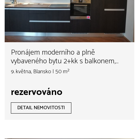
Pronájem moderního a plně
vybaveného bytu 2+kk s balkonem,
Blansko – ul. 9. května
9. května, Blansko | 50 m²
rezervováno
DETAIL NEMOVITOSTI