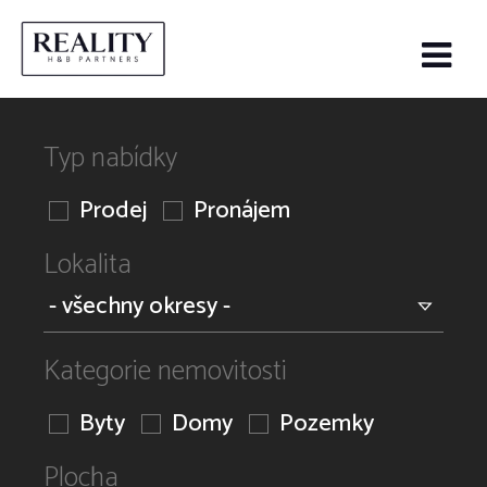
Typ nabídky
Prodej
Pronájem
Lokalita
Kategorie nemovitosti
Byty
Domy
Pozemky
Plocha