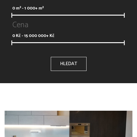
0
m² -
1 000+
m²
Cena
0
Kč -
15 000 000+
Kč
HLEDAT