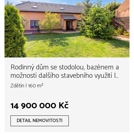
Rodinný dům se stodolou, bazénem a
možností dalšího stavebního využití |
Zdětín u Benátek nad Jizerou
Zdětín | 160 m²
14 900 000 Kč
DETAIL NEMOVITOSTI