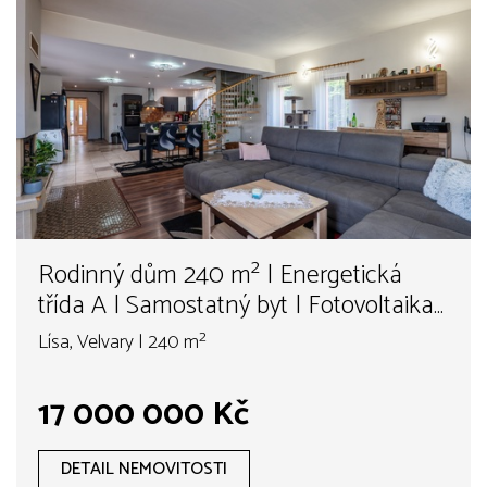
Rodinný dům 240 m² | Energetická
třída A | Samostatný byt | Fotovoltaika |
Pozemek 947 m²
Lísa, Velvary | 240 m²
17 000 000 Kč
DETAIL NEMOVITOSTI