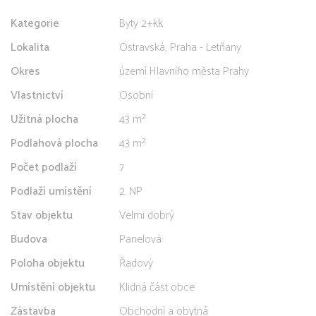
Kategorie
Byty 2+kk
Lokalita
Ostravská, Praha - Letňany
Okres
území Hlavního města Prahy
Vlastnictví
Osobní
Užitná plocha
43 m²
Podlahová plocha
43 m²
Počet podlaží
7
Podlaží umístění
2. NP
Stav objektu
Velmi dobrý
Budova
Panelová
Poloha objektu
Řadový
Umístění objektu
Klidná část obce
Zástavba
Obchodní a obytná