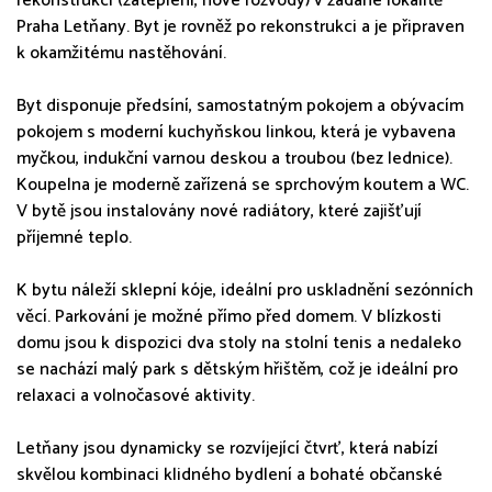
rekonstrukci (zateplení, nové rozvody) v žádané lokalitě
Praha Letňany. Byt je rovněž po rekonstrukci a je připraven
k okamžitému nastěhování.
Byt disponuje předsíní, samostatným pokojem a obývacím
pokojem s moderní kuchyňskou linkou, která je vybavena
myčkou, indukční varnou deskou a troubou (bez lednice).
Koupelna je moderně zařízená se sprchovým koutem a WC.
V bytě jsou instalovány nové radiátory, které zajišťují
příjemné teplo.
K bytu náleží sklepní kóje, ideální pro uskladnění sezónních
věcí. Parkování je možné přímo před domem. V blízkosti
domu jsou k dispozici dva stoly na stolní tenis a nedaleko
se nachází malý park s dětským hřištěm, což je ideální pro
relaxaci a volnočasové aktivity.
Letňany jsou dynamicky se rozvíjející čtvrť, která nabízí
skvělou kombinaci klidného bydlení a bohaté občanské