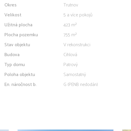
Okres
Trutnov
Velikost
5 a více pokojů
Užitná plocha
423 m²
Plocha pozemku
755 m²
Stav objektu
V rekonstrukci
Budova
Cihlová
Typ domu
Patrový
Poloha objektu
Samostatný
En. náročnost b.
G (PENB nedodán)