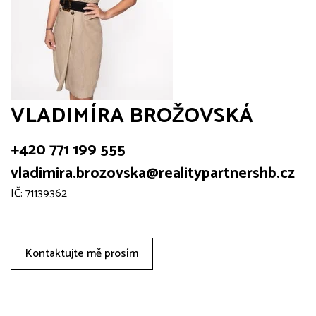
VLADIMÍRA BROŽOVSKÁ
+420 771 199 555
vladimira.brozovska@realitypartnershb.cz
IČ: 71139362
Kontaktujte mě prosím