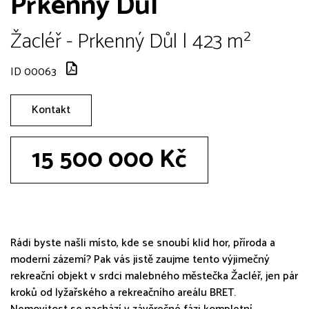
Prkenný Důl
Žacléř - Prkenný Důl | 423 m²
ID 00063
Kontakt
15 500 000 Kč
Rádi byste našli místo, kde se snoubí klid hor, příroda a
moderní zázemí? Pak vás jistě zaujme tento výjimečný
rekreační objekt v srdci malebného městečka Žacléř, jen pár
kroků od lyžařského a rekreačního areálu BRET.