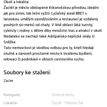
Okolí a lokalita:
Žacléř je město obklopené Krkonošskou přírodou, ideální
jak pro zimní, tak letní vyžití. Lyžařský areál BRET s
lanovkou, umělým zasněžováním a restaurací je vzdálený
pouhých 50 metrů od chaty. V létě oblast láká turisty,
cyklisty i rodiny s dětmi díky množství tras a atrakcí v okolí.
Nedaleko se nachází také Adršpašsko-teplické skály či
Sněžka.
Tato nemovitost je skvělou volbou pro ty, kteří hledají
útulné a zároveň prostorné místo k trvalému bydlení,
rekreaci či podnikání v oblasti cestovního ruchu.
Soubory ke stažení:
Zacler
Kategorie
Rodinné domy
Lokalita
Žacléř - Prkenný Důl