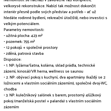
Nemovitost se nachází v závěrečné fázi kompletní,
velkorysé rekonstrukce. Nabízí tak možnost dokončit
interiér přesně podle svých představ a potřeb – ať už
hledáte rodinné bydlení, rekreační útočiště, nebo investici s
velkým potenciálem.
Parametry nemovitosti:
• užitná plocha: 423 m²
• pozemek: 755 m²
• 12 pokojů + společné prostory
• zděná, patrová stavba
Dispozice:
• 1. NP: lyžárna/šatna, kolárna, sklad prádla, technické
zázemí, kinosál/VR herna, wellness se saunou
• 2. NP: obývací pokoj s kuchyní, dva apartmány (každý se 2
ložnicemi a vlastním sociálním zázemím), společné dvoj-WC,
chodba
• 3. NP: kulečníkový salónek s barem, prostorný 4lůžkový
pokoj (manželská postel + palanda) s vlastním sociálním
zázemím