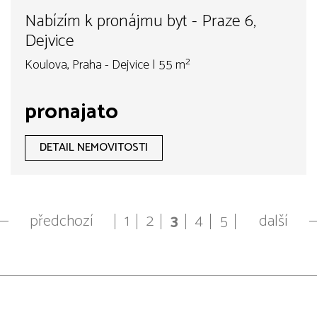
Nabízím k pronájmu byt - Praze 6,
Dejvice
Koulova, Praha - Dejvice | 55 m²
pronajato
DETAIL NEMOVITOSTI
předchozí
1
2
3
4
5
další