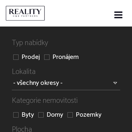
Typ nabídky
Prodej
Pronájem
Lokalita
Kategorie nemovitosti
Byty
Domy
Pozemky
Plocha