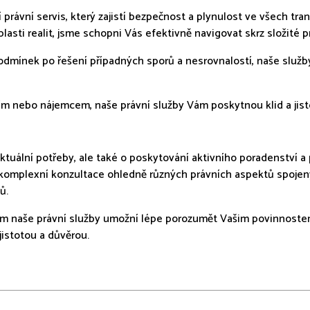
právní servis, který zajistí bezpečnost a plynulost ve všech t
lasti realit, jsme schopni Vás efektivně navigovat skrz složité 
dmínek po řešení případných sporů a nesrovnalostí, naše služb
ícím nebo nájemcem, naše právní služby Vám poskytnou klid a jis
ktuální potřeby, ale také o poskytování aktivního poradenství a p
m komplexní konzultace ohledně různých právních aspektů spoje
pů.
m naše právní služby umožní lépe porozumět Vašim povinnostem
istotou a důvěrou.