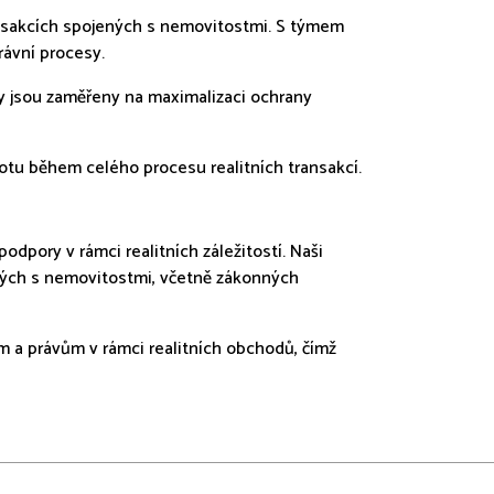
ransakcích spojených s nemovitostmi. S týmem
právní procesy.
y jsou zaměřeny na maximalizaci ochrany
totu během celého procesu realitních transakcí.
odpory v rámci realitních záležitostí. Naši
ných s nemovitostmi, včetně zákonných
 a právům v rámci realitních obchodů, čímž