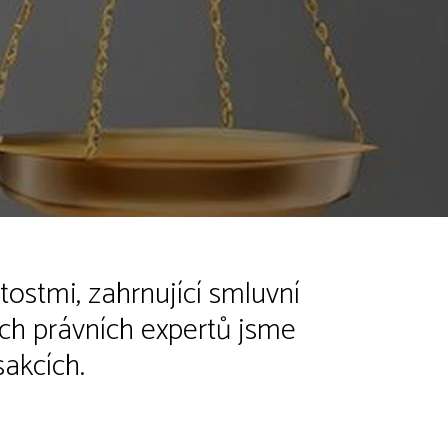
ostmi, zahrnující smluvní
ch právních expertů jsme
sakcích.